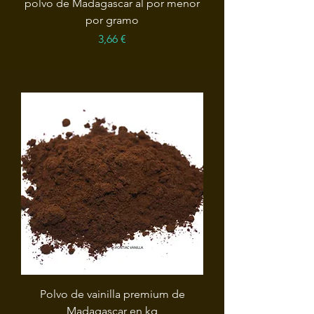
polvo de Madagascar al por menor
por gramo
Precio
3,66 €
Polvo de vainilla premium de
Madagascar en kg