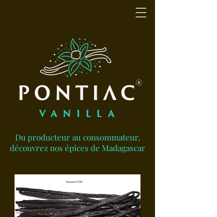
Du producteur au consommateur,
découvrez nos épices de Madagascar