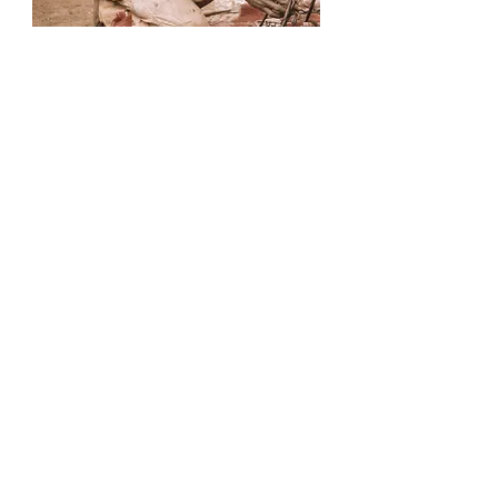
Pontiac Vanilla es una empresa
especializada en la producción y
exportación de vainilla Bourbon de alta
calidad, en Francia e
internacionalmente.
Nos ocupamos de todas las etapas de
la producción, desde la recolección de
las vainas de vainilla en nuestro sitio de
SAVA en el noreste de Madagascar,
hasta el envío del pedido, incluida la
preparación, el envasado y el
almacenamiento. productos.
Este control sobre toda la cadena de
producción es una garantía real de
calidad para nuestros clientes.
Pontiac Vanilla está dirigido tanto a
profesionales (fabricantes, vendedores