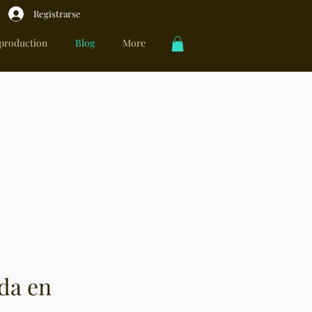
Registrarse
 production
Blog
More
da en