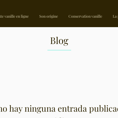
te vanille en ligne
Son origine
Conservation vanille
La
Blog
no hay ninguna entrada publica